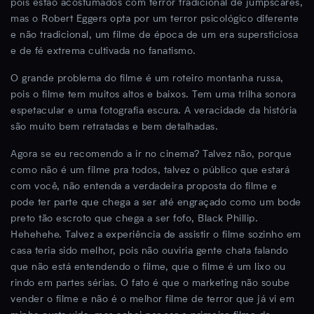
pois estão acostumados com terror tradicional de jumpscares,
mas o Robert Eggers opta por um terror psicológico diferente
e não tradicional, um filme de época de um era supersticiosa
e de fé extrema cultivada no fanatismo.
O grande problema do filme é um roteiro montanha russa,
pois o filme tem muitos altos e baixos. Tem uma trilha sonora
espetacular e uma fotografia escura. A veracidade da história
são muito bem retratadas e bem detalhadas.
Agora se eu recomendo a ir no cinema? Talvez não, porque
como não é um filme pra todos, talvez o público que estará
com você, não entenda a verdadeira proposta do filme e
pode ter parte que chega a ser até engraçado como um bode
preto tão escroto que chega a ser fofo, Black Phillip.
Hehehehe. Talvez a experiência de assistir o filme sozinho em
casa teria sido melhor, pois não ouviria gente chata falando
que não está entendendo o filme, que o filme é um lixo ou
rindo em partes sérias. O fato é que o marketing não soube
vender o filme e não é o melhor filme de terror que já vi em