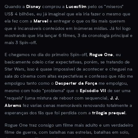
Quando a
comprou a
pelo os “míseros”
Disney
Lucasfilm
US$ 4 bilhões, eu já imaginei que ela iria fazer o mesmo que
ela fez com a
e entregar o que os fãs mais querem
Marvel
que é incansáveis conteúdos em inúmeras mídias. Já foi logo
mostrando que iria lançar 6 filmes, 3 da cronologia principal e
mais 3 Spin-off.
E chegamos no dia do primeiro Spin-off,
, eu
Rogue One
basicamente odeio criar expectativas, porém, se tratando de
Star Wars, isso é quase impossível de acontecer e cheguei na
sala do cinema com altas expectativas e confesso que não me
empolgou tanto como o
me empolgou,
Despertar da Força
mesmo com todo “problema” que o
de ser uma
Episódio VII
“requels” (uma mistura de reboot com sequencia),
J. J.
fez varias cenas memoráveis renovando totalmente a
Abrams
esperanças dos fãs que foi perdida com a
.
trilogia prequel
Rogue One traz consigo um filme mais adulto e um verdadeiro
filme de guerra, com batalhas nas estrelas, batalhas em solo,