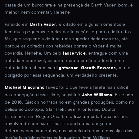
passa de um burocrata e na presença de Darth Vader, bom, é
melhor nem comentar. Hehehe
Falando em
, é citado em alguns momentos e
Darth Vader
tem duas pequenas e belas participações e para o deliro dos
fãs, que sequencia de luta, uma superioridade monstra, até
porque os coitados dos rebeldes contra o Vader é muita
covardia. Hehehe. Um belo
, entregue com uma
fanservice
entrada memorável, escurecendo o cenário e tendo uma
entrada triunfal com sua
.
, muito
lightsaber
Gareth Edwards
obrigado por essa sequencia, um verdadeiro presente.
talvez foi o que teve a tarefa mais difícil
Michael Giacchino
na concepção desse filme, substituir
. Esse ano
John Williams
de 2016, Giacchino trabalho em grandes produções, como no
belíssimo Zootopia, Star Trek: Sem Fronteiras, Doutor
Estranho e em Rogue One. E ele traz um belo trabalho, nos
envolvendo com sua trilha, trazendo uma carga em
determinados momentos, nos agraciando com a nostalgia das
incríveis músicas feitas pelo glorioso John Williams.