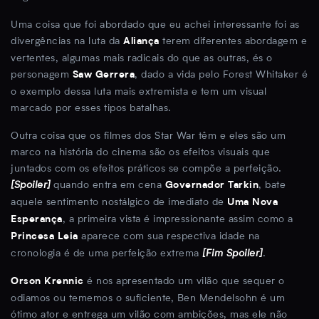
Uma coisa que foi abordado que eu achei interessante foi as
divergências na luta da
terem diferentes abordagem e
Aliança
vertentes, algumas mais radicais do que as outras, és o
personagem
, dado a vida pelo Forest Whitaker é
Saw Gerrera
o exemplo dessa luta mais extremista e tem um visual
marcado por esses tipos batalhas.
Outra coisa que os filmes dos Star War têm e eles são um
marco na história do cinema são os efeitos visuais que
juntados com os efeitos práticos se compõe a perfeição.
[Spoiler]
quando entra em cena
, bate
Governador Tarkin
aquele sentimento nostálgico de imediato de
Uma Nova
, a primeira vista é impressionante assim como a
Esperança
aparece com sua respectiva idade na
Princesa Leia
cronologia é de uma perfeição extrema
[Fim Spoiler]
.
é nos apresentado um vilão que sequer o
Orson Krennic
odiamos ou tememos o suficiente, Ben Mendelsohn é um
ótimo ator e entrega um vilão com ambições, mas ele não