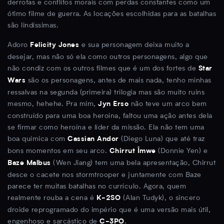
derrotas e conflitos morais com perdas constantes como um
ótimo filme de guerra. As locações escolhidas para as batalhas
são lindíssimas.
Adoro
e sua personagem deixa muito a
Felicity Jones
desejar, mas não só ela como outros personagens, algo que
não condiz com os outros filmes que é um dos fortes de
Star
são os personagens, antes de mais nada, tenho minhas
Wars
ressalvas na segunda (primeira) trilogia mas são muito ruins
mesmo, hehehe. Pra mim,
não teve um arco bem
Jyn Erso
construído para uma boa heroína, faltou uma ação antes dela
se firmar como heroína e líder da missão. Ela não tem uma
boa química com
(Diego Luna) que até traz
Cassian Andor
bons momentos em seu arco.
(Donnie Yen) e
Chirrut Îmwe
(Wen Jiang) tem uma bela apresentação, Chirrut
Baze Malbus
desce o cacete nos stormtrooper e juntamente com Baze
parece ter muitas batalhas no currículo. Agora, quem
realmente rouba a cena é
(Alan Tudyk), o sincero
K-2SO
droide reprogramado do império que é uma versão mais útil,
engenhoso e sarcástico de
.
C-3PO