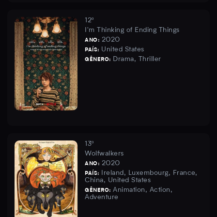
12º
I'm Thinking of Ending Things
2020
ANO:
United States
PAÍS:
Drama, Thriller
GÊNERO:
13º
Wolfwalkers
2020
ANO:
Ireland, Luxembourg, France,
PAÍS:
China, United States
Animation, Action,
GÊNERO:
Adventure