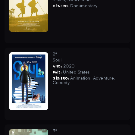
States, Switzerland
Documentary
GÊNERO:
2º
Soul
2020
ANO:
United States
PAÍS:
Animation, Adventure,
GÊNERO:
Comedy
3º