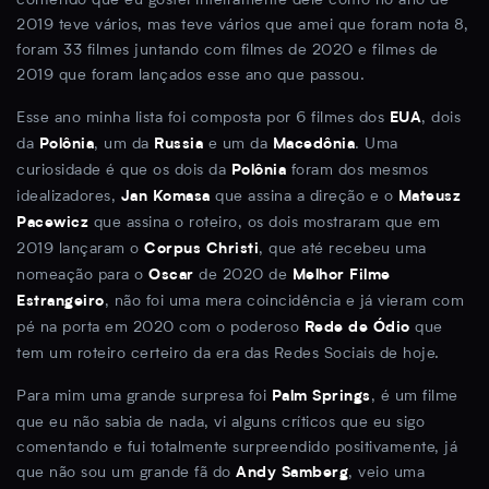
2019 teve vários, mas teve vários que amei que foram nota 8,
foram 33 filmes juntando com filmes de 2020 e filmes de
2019 que foram lançados esse ano que passou.
Esse ano minha lista foi composta por 6 filmes dos
, dois
EUA
da
, um da
e um da
. Uma
Polônia
Russia
Macedônia
curiosidade é que os dois da
foram dos mesmos
Polônia
idealizadores,
que assina a direção e o
Jan Komasa
Mateusz
que assina o roteiro, os dois mostraram que em
Pacewicz
2019 lançaram o
, que até recebeu uma
Corpus Christi
nomeação para o
de 2020 de
Oscar
Melhor Filme
, não foi uma mera coincidência e já vieram com
Estrangeiro
pé na porta em 2020 com o poderoso
que
Rede de Ódio
tem um roteiro certeiro da era das Redes Sociais de hoje.
Para mim uma grande surpresa foi
, é um filme
Palm Springs
que eu não sabia de nada, vi alguns críticos que eu sigo
comentando e fui totalmente surpreendido positivamente, já
que não sou um grande fã do
, veio uma
Andy Samberg