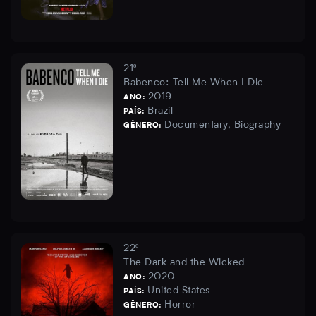
21º
Babenco: Tell Me When I Die
2019
ANO:
Brazil
PAÍS:
Documentary, Biography
GÊNERO:
22º
The Dark and the Wicked
2020
ANO:
United States
PAÍS:
Horror
GÊNERO: