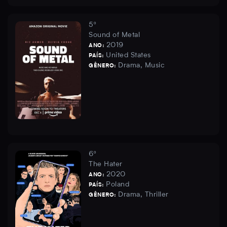
5º
Sound of Metal
2019
ANO:
United States
PAÍS:
Drama, Music
GÊNERO:
6º
The Hater
2020
ANO:
Poland
PAÍS:
Drama, Thriller
GÊNERO: