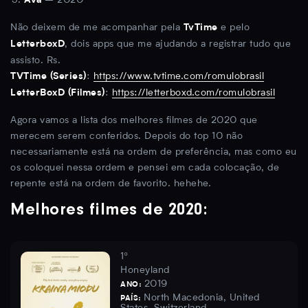
– 2020
Ava
Não deixem de me acompanhar pela
e pelo
TvTime
, dois apps que me ajudando a registrar tudo que
LetterboxD
assisto. Rs.
:
https://www.tvtime.com/romulobrasil
TVTime (Series)
:
https://letterboxd.com/romulobrasil
LetterBoxD (Filmes)
Agora vamos a lista dos melhores filmes de 2020 que
merecem serem conferidos. Depois do top 10 não
necessariamente está na ordem de preferência, mas como eu
os coloquei nessa ordem e pensei em cada colocação, de
repente está na ordem de favorito. hehehe.
Melhores filmes de 2020:
1º
Honeyland
2019
ANO:
North Macedonia, United
PAÍS: