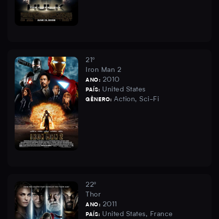
21º
Iron Man 2
2010
ANO:
United States
PAÍS:
Action, Sci-Fi
GÊNERO:
22º
Thor
2011
ANO:
United States, France
PAÍS: