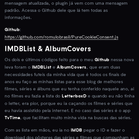
mensagem atualizada, o plugin já vem com uma mensagem
padrão. Acessa o Github dele que lá tem todas as
informações.
:
Github
https://github.com/romulobrasil/PureCookieConsent.js
IMDBList & AlbumCovers
Os dois e últimos códigos feito para o meu
nessa nova
Github
leva foram o
e
, que eram duas
IMDBList
AlbumCovers
necessidades futeis da minha vida que é todos os finais de
anos eu faço as minhas listas para esse blog de melhores
filmes, séries e álbuns que eu tenha conferido naquele ano, ai
no filmes eu fazia a lista do
e quando eu não tinha
LetterboxD
o letter, era pior, porque eu ia caçando os filmes e séries que
eu havia assistido pela internet. E no caso das séries é o app
, que facilitam muito minha vida na buscas das séries.
TvTime
Com as lista em mãos, eu ia no
pegar o ID e fazer o
IMDB
download dos pôsteres das séries e filmes que compunham as