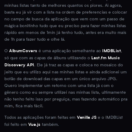
minhas listas tanto de melhores quantos os piores. Ai agora,
basta eu já vir com a lista na ordem de preferencias e colocar
no campo de busca da aplicação que vem com um passo de
mágica bonitinho tudo que eu preciso para fazer minhas listas
rápido em menos de 1min já tenho tudo, antes era muito mais
de 1h para fazer tudo e olhe lá.
O
é uma aplicação semelhante ao
,
AlbumCovers
IMDBList
só que com as capas de álbuns utilizando o
Last.fm Music
. Ele já traz as capas e coloca no mosaico do
Discovery API
jeito que eu utilizo aqui nas minhas listas e ainda adicionei um
botão de download das capas em um único arquivo JPG.
Quero implementar um retorno com uma lista já com o
gênero como eu sempre utilizei nas minhas lista, ultimamente
não tenho feito isso por preguiça, mas fazendo automático pra
mim, fica mais fácil.
Todos as aplicações foram feitas em
e o IMDBList
Vanilla JS
foi feito em
também.
Vue.js