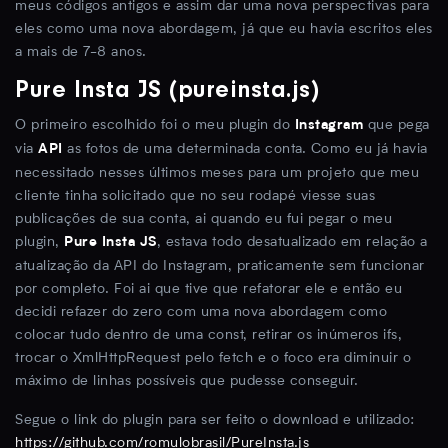
meus códigos antigos e assim dar uma nova perspectivas para
eles como uma nova abordagem, já que eu havia escritos eles
a mais de 7-8 anos.
Pure Insta JS (pureinsta.js)
O primeiro escolhido foi o meu plugin do
que pega
Instagram
via
as fotos de uma determinada conta. Como eu já havia
API
necessitado nesses últimos meses para um projeto que meu
cliente tinha solicitado que no seu rodapé viesse suas
publicações de sua conta, ai quando eu fui pegar o meu
plugin,
, estava todo desatualizado em relação a
Pure Insta JS
atualização da API do Instagram, praticamente sem funcionar
por completo. Foi ai que tive que refatorar ele e então eu
decidi refazer do zero com uma nova abordagem como
colocar tudo dentro de uma const, retirar os inúmeros ifs,
trocar o XmlHttpRequest pelo fetch e o foco era diminuir o
máximo de linhas possíveis que pudesse conseguir.
Segue o link do plugin para ser feito o download e utilizado:
https://github.com/romulobrasil/PureInsta.js