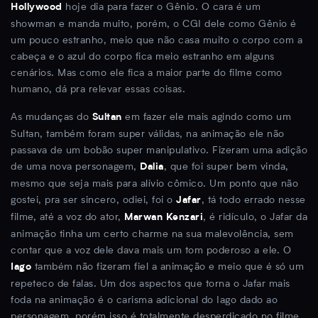
hoje dia para fazer o Gênio. O cara é um
Hollywood
showman e manda muito, porém, o CGI dele como Gênio é
um pouco estranho, meio que não casa muito o corpo com a
cabeça e o azul do corpo fica meio estranho em alguns
cenários. Mas como ele fica a maior parte do filme como
humano, dá pra relevar essas coisas.
As mudanças do
em fazer ele mais agindo como um
Sultan
Sultan, também foram super válidas, na animação ele não
passava de um bobão super manipulativo. Fizeram uma adição
de uma nova personagem,
, que foi super bem vinda,
Dalia
mesmo que seja mais para alívio cômico. Um ponto que não
gostei, pra ser sincero, odiei, foi o
, tá todo errado nesse
Jafar
filme, até a voz do ator,
, é ridículo, o Jafar da
Marwan Kenzari
animação tinha um certo charme na sua malevolência, sem
contar que a voz dele dava mais um tom poderoso a ele. O
também não fizeram fiel a animação e meio que é só um
Iago
repeteco de falas. Um dos aspectos que torna o Jafar mais
foda na animação é o carisma adicional do Iago dado ao
personagem, porém isso é totalmente desperdiçado no filme.